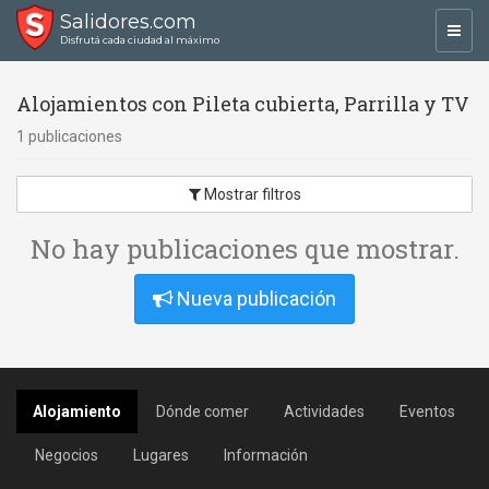
Salidores.com
Toggl
Disfrutá cada ciudad al máximo
navig
Alojamientos con Pileta cubierta, Parrilla y TV
1 publicaciones
Mostrar filtros
No hay publicaciones que mostrar.
Nueva publicación
Alojamiento
Dónde comer
Actividades
Eventos
Negocios
Lugares
Información