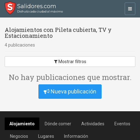
Salidores.com
Toggl
Disfrutá cada ciudad al máximo
navig
Alojamientos con Pileta cubierta, TV y
Estacionamiento
4 publicaciones
Mostrar filtros
No hay publicaciones que mostrar.
Nueva publicación
Alojamiento
Dónde comer
Actividades
Eventos
Negocios
Lugares
Información