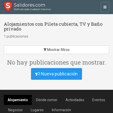
Salidores.com
Toggl
Disfrutá cada ciudad al máximo
navig
Alojamientos con Pileta cubierta, TV y Baño
privado
1 publicaciones
Mostrar filtros
No hay publicaciones que mostrar.
Nueva publicación
Alojamiento
Dónde comer
Actividades
Eventos
Negocios
Lugares
Información