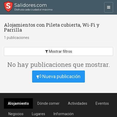
Salidores.com
Toggl
Disfrutá cada ciudad al máximo
navig
Alojamientos con Pileta cubierta, Wi-Fi y
Parrilla
1 publicaciones
Mostrar filtros
No hay publicaciones que mostrar.
Nueva publicación
Alojamiento
Dónde comer
Actividades
Eventos
Negocios
Lugares
Información