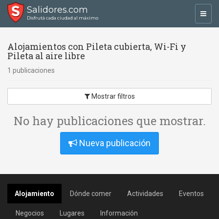
Salidores.com
Toggl
Disfrutá cada ciudad al máximo
navig
Alojamientos con Pileta cubierta, Wi-Fi y
Pileta al aire libre
1 publicaciones
Mostrar filtros
No hay publicaciones que mostrar.
Nueva publicación
Alojamiento
Dónde comer
Actividades
Eventos
Negocios
Lugares
Información