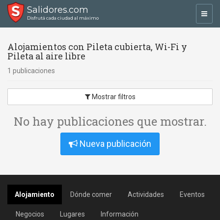
Salidores.com
Toggl
Disfrutá cada ciudad al máximo
navig
Alojamientos con Pileta cubierta, Wi-Fi y
Pileta al aire libre
1 publicaciones
Mostrar filtros
No hay publicaciones que mostrar.
Nueva publicación
Alojamiento
Dónde comer
Actividades
Eventos
Negocios
Lugares
Información