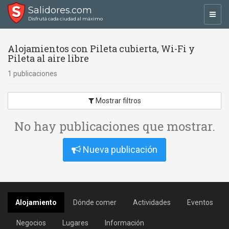
Salidores.com
Toggl
Disfrutá cada ciudad al máximo
navig
Alojamientos con Pileta cubierta, Wi-Fi y
Pileta al aire libre
1 publicaciones
Mostrar filtros
No hay publicaciones que mostrar.
Nueva publicación
Alojamiento
Dónde comer
Actividades
Eventos
Negocios
Lugares
Información