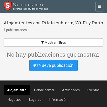
Salidores.com
Toggl
Disfrutá cada ciudad al máximo
navig
Alojamientos con Pileta cubierta, Wi-Fi y Patio
1 publicaciones
Mostrar filtros
No hay publicaciones que mostrar.
Nueva publicación
Alojamiento
Dónde comer
Actividades
Eventos
Negocios
Lugares
Información