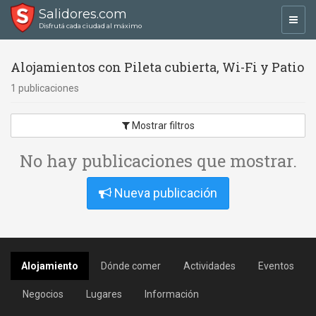
Salidores.com
Toggl
Disfrutá cada ciudad al máximo
navig
Alojamientos con Pileta cubierta, Wi-Fi y Patio
1 publicaciones
Mostrar filtros
No hay publicaciones que mostrar.
Nueva publicación
Alojamiento
Dónde comer
Actividades
Eventos
Negocios
Lugares
Información