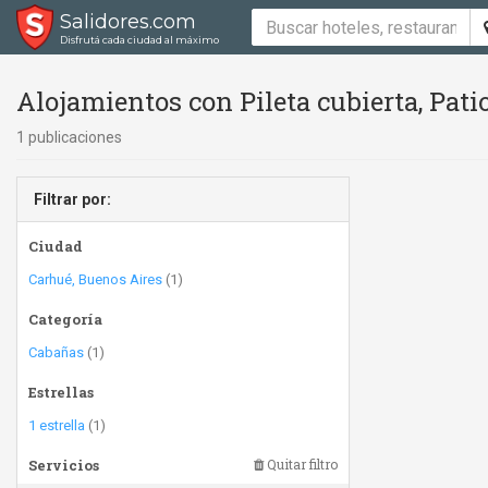
Salidores.com
Disfrutá cada ciudad al máximo
Alojamientos con Pileta cubierta, Patio 
1 publicaciones
Filtrar por:
Ciudad
Carhué, Buenos Aires
(1)
Categoría
Cabañas
(1)
Estrellas
1 estrella
(1)
Servicios
Quitar filtro