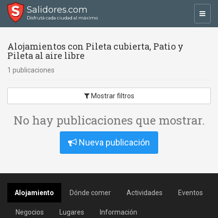
Salidores.com
Toggl
Disfrutá cada ciudad al máximo
navig
Alojamientos con Pileta cubierta, Patio y
Pileta al aire libre
1 publicaciones
Mostrar filtros
No hay publicaciones que mostrar.
Nueva publicación
Alojamiento
Dónde comer
Actividades
Eventos
Negocios
Lugares
Información