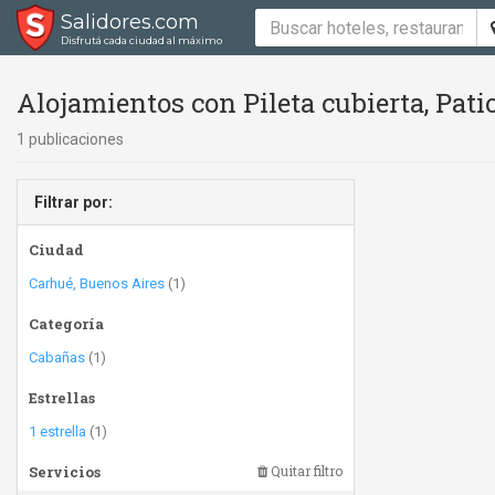
Salidores.com
Disfrutá cada ciudad al máximo
Alojamientos con Pileta cubierta, Pat
1 publicaciones
Filtrar por:
Ciudad
Carhué, Buenos Aires
(1)
Categoría
Cabañas
(1)
Estrellas
1 estrella
(1)
Servicios
Quitar filtro