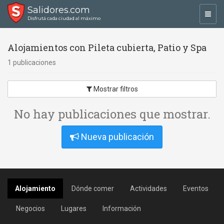
Salidores.com
Toggl
Disfrutá cada ciudad al máximo
navig
Alojamientos con Pileta cubierta, Patio y Spa
1 publicaciones
Mostrar filtros
No hay publicaciones que mostrar.
Nueva publicación
Alojamiento
Dónde comer
Actividades
Eventos
Negocios
Lugares
Información