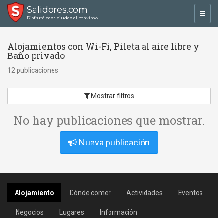
Salidores.com
Toggl
Disfrutá cada ciudad al máximo
navig
Alojamientos con Wi-Fi, Pileta al aire libre y
Baño privado
12 publicaciones
Mostrar filtros
No hay publicaciones que mostrar.
Nueva publicación
Alojamiento
Dónde comer
Actividades
Eventos
Negocios
Lugares
Información