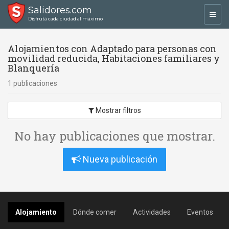
Salidores.com
Toggl
Disfrutá cada ciudad al máximo
navig
Alojamientos con Adaptado para personas con
movilidad reducida, Habitaciones familiares y
Blanquería
1 publicaciones
Mostrar filtros
No hay publicaciones que mostrar.
Nueva publicación
Alojamiento
Dónde comer
Actividades
Eventos