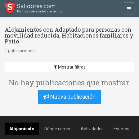
Salidores.com
Toggl
Disfrutá cada ciudad al máximo
navig
Alojamientos con Adaptado para personas con
movilidad reducida, Habitaciones familiares y
Patio
1 publicaciones
Mostrar filtros
No hay publicaciones que mostrar.
Nueva publicación
Alojamiento
Dónde comer
Actividades
Eventos