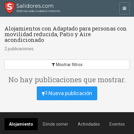
Salidores.com
Toggl
Disfrutá cada ciudad al máximo
navig
Alojamientos con Adaptado para personas con
movilidad reducida, Patio y Aire
acondicionado
2 publicaciones
Mostrar filtros
No hay publicaciones que mostrar.
Nueva publicación
Alojamiento
Dónde comer
Actividades
Eventos