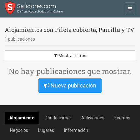
Salidores.com
Toggl
Disfrutá cada ciudad al máximo
navig
Alojamientos con Pileta cubierta, Parrilla y TV
1 publicaciones
Mostrar filtros
No hay publicaciones que mostrar.
Nueva publicación
Alojamiento
Dónde comer
Actividades
Eventos
Negocios
Lugares
Información