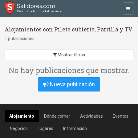
Salidores.com
Toggl
Disfrutá cada ciudad al máximo
navig
Alojamientos con Pileta cubierta, Parrilla y TV
1 publicaciones
Mostrar filtros
No hay publicaciones que mostrar.
Nueva publicación
Alojamiento
Dónde comer
Actividades
Eventos
Negocios
Lugares
Información