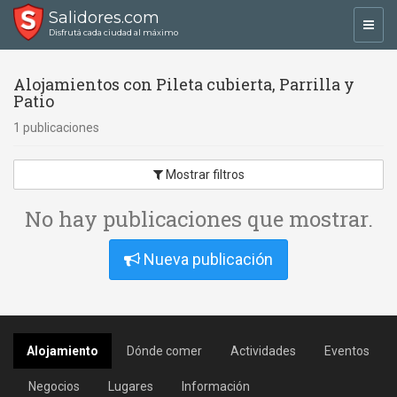
Salidores.com
Toggl
Disfrutá cada ciudad al máximo
navig
Alojamientos con Pileta cubierta, Parrilla y
Patio
1 publicaciones
Mostrar filtros
No hay publicaciones que mostrar.
Nueva publicación
Alojamiento
Dónde comer
Actividades
Eventos
Negocios
Lugares
Información