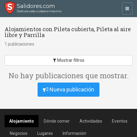
Salidores.com
Toggl
Disfrutá cada ciudad al máximo
navig
Alojamientos con Pileta cubierta, Pileta al aire
libre y Parrilla
1 publicaciones
Mostrar filtros
No hay publicaciones que mostrar.
Nueva publicación
Alojamiento
Dónde comer
Actividades
Eventos
Negocios
Lugares
Información