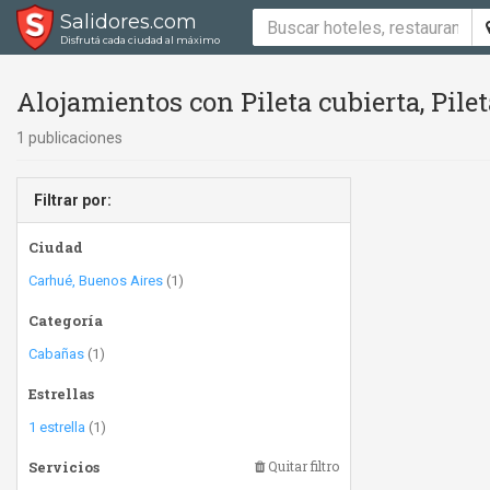
Salidores.com
Disfrutá cada ciudad al máximo
Alojamientos con Pileta cubierta, Pileta
1 publicaciones
Filtrar por:
Ciudad
Carhué, Buenos Aires
(1)
Categoría
Cabañas
(1)
Estrellas
1 estrella
(1)
Servicios
Quitar filtro