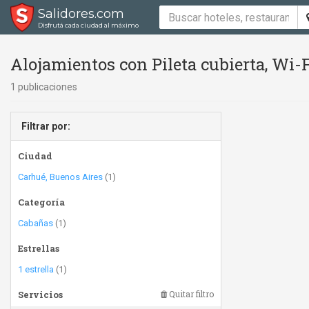
Salidores.com
Disfrutá cada ciudad al máximo
Alojamientos con Pileta cubierta, Wi-Fi 
1 publicaciones
Filtrar por:
Ciudad
Carhué, Buenos Aires
(1)
Categoría
Cabañas
(1)
Estrellas
1 estrella
(1)
Servicios
Quitar filtro