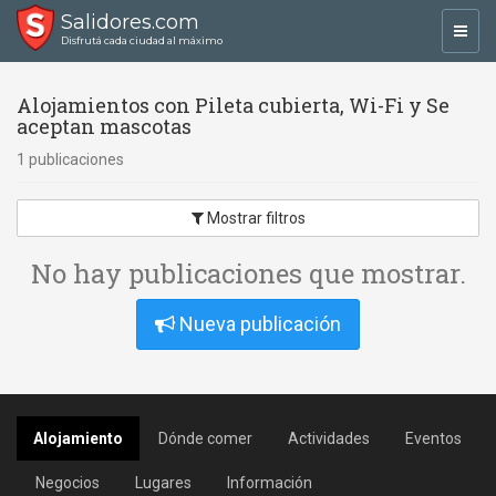
Salidores.com
Toggl
Disfrutá cada ciudad al máximo
navig
Alojamientos con Pileta cubierta, Wi-Fi y Se
aceptan mascotas
1 publicaciones
Mostrar filtros
No hay publicaciones que mostrar.
Nueva publicación
Alojamiento
Dónde comer
Actividades
Eventos
Negocios
Lugares
Información