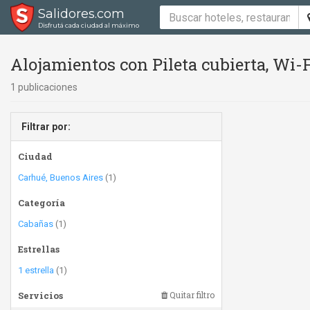
Salidores.com
Disfrutá cada ciudad al máximo
Alojamientos con Pileta cubierta, Wi-F
1 publicaciones
Filtrar por:
Ciudad
Carhué, Buenos Aires
(1)
Categoría
Cabañas
(1)
Estrellas
1 estrella
(1)
Servicios
Quitar filtro