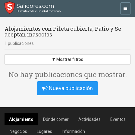
Salidores.com
Toggl
Disfrutá cada ciudad al máximo
navig
Alojamientos con Pileta cubierta, Patio y Se
aceptan mascotas
1 publicaciones
Mostrar filtros
No hay publicaciones que mostrar.
Nueva publicación
Alojamiento
Dónde comer
Actividades
Eventos
Negocios
Lugares
Información