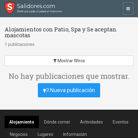
Salidores.com
Toggl
Disfrutá cada ciudad al máximo
navig
Alojamientos con Patio, Spa y Se aceptan
mascotas
1 publicaciones
Mostrar filtros
No hay publicaciones que mostrar.
Nueva publicación
Alojamiento
Dónde comer
Actividades
Eventos
Negocios
Lugares
Información