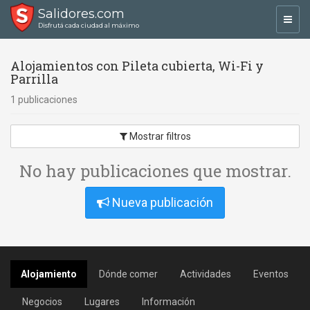
Salidores.com
Toggl
Disfrutá cada ciudad al máximo
navig
Alojamientos con Pileta cubierta, Wi-Fi y
Parrilla
1 publicaciones
Mostrar filtros
No hay publicaciones que mostrar.
Nueva publicación
Alojamiento
Dónde comer
Actividades
Eventos
Negocios
Lugares
Información