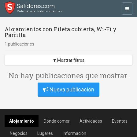
Salidores.com
Toggl
Disfrutá cada ciudad al máximo
navig
Alojamientos con Pileta cubierta, Wi-Fi y
Parrilla
1 publicaciones
Mostrar filtros
No hay publicaciones que mostrar.
Nueva publicación
Alojamiento
Dónde comer
Actividades
Eventos
Negocios
Lugares
Información