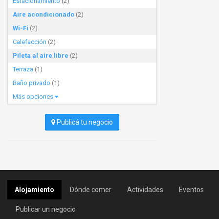
Estacionamiento
(2)
Aire acondicionado
(2)
Wi-Fi
(2)
Calefacción
(2)
Pileta al aire libre
(2)
Terraza
(1)
Baño privado
(1)
Más opciones
Publicá tu negocio
Alojamiento
Dónde comer
Actividades
Eventos
Publicar un negocio