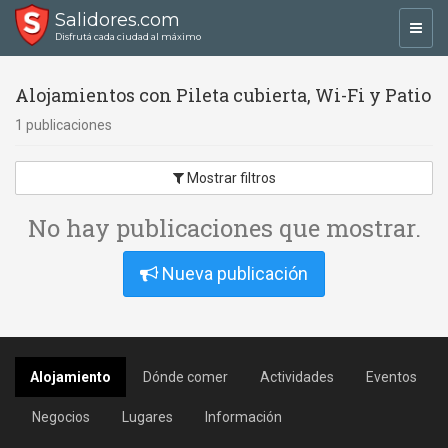
Salidores.com
Toggl
Disfrutá cada ciudad al máximo
navig
Alojamientos con Pileta cubierta, Wi-Fi y Patio
1 publicaciones
Mostrar filtros
No hay publicaciones que mostrar.
Nueva publicación
Alojamiento
Dónde comer
Actividades
Eventos
Negocios
Lugares
Información