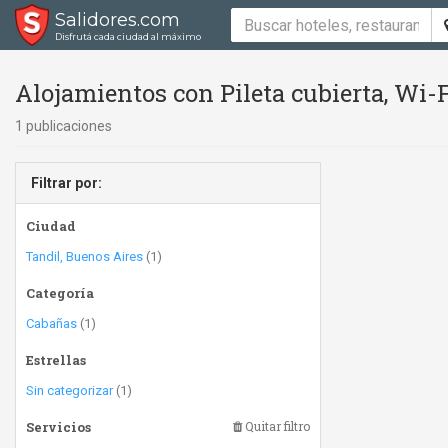
Salidores.com
Disfrutá cada ciudad al máximo
Alojamientos con Pileta cubierta, Wi-F
1 publicaciones
Filtrar por:
Ciudad
Tandil, Buenos Aires
(1)
Categoría
Cabañas
(1)
Estrellas
Sin categorizar
(1)
Servicios
Quitar filtro