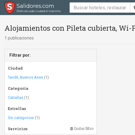
Salidores.com
Disfrutá cada ciudad al máximo
Alojamientos con Pileta cubierta, Wi-F
1 publicaciones
Filtrar por:
Ciudad
Tandil, Buenos Aires
(1)
Categoría
Cabañas
(1)
Estrellas
Sin categorizar
(1)
Servicios
Quitar filtro