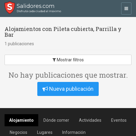
Salidores.com
Toggl
Disfrutá cada ciudad al máximo
navig
Alojamientos con Pileta cubierta, Parrilla y
Bar
1 publicaciones
Mostrar filtros
No hay publicaciones que mostrar.
Nueva publicación
Alojamiento
Dónde comer
Actividades
Eventos
Negocios
Lugares
Información