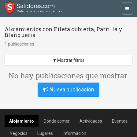
Salidores.com
Toggl
Disfrutá cada ciudad al máximo
navig
Alojamientos con Pileta cubierta, Parrilla y
Blanquería
1 publicaciones
Mostrar filtros
No hay publicaciones que mostrar.
Nueva publicación
Alojamiento
Dónde comer
Actividades
Eventos
Negocios
Lugares
Información