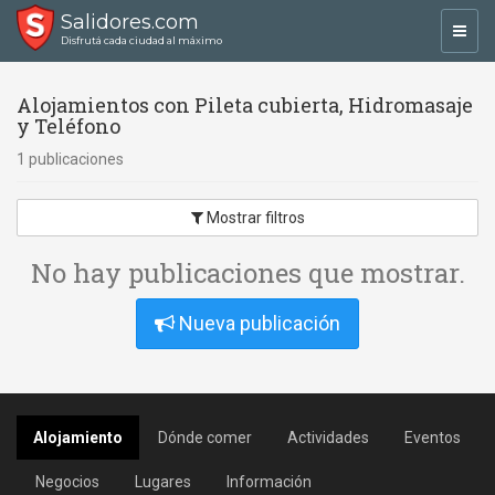
Salidores.com
Toggl
Disfrutá cada ciudad al máximo
navig
Alojamientos con Pileta cubierta, Hidromasaje
y Teléfono
1 publicaciones
Mostrar filtros
No hay publicaciones que mostrar.
Nueva publicación
Alojamiento
Dónde comer
Actividades
Eventos
Negocios
Lugares
Información