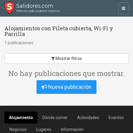
Salidores.com
Toggl
Disfrutá cada ciudad al máximo
navig
Alojamientos con Pileta cubierta, Wi-Fi y
Parrilla
1 publicaciones
Mostrar filtros
No hay publicaciones que mostrar.
Nueva publicación
Alojamiento
Dónde comer
Actividades
Eventos
Negocios
Lugares
Información