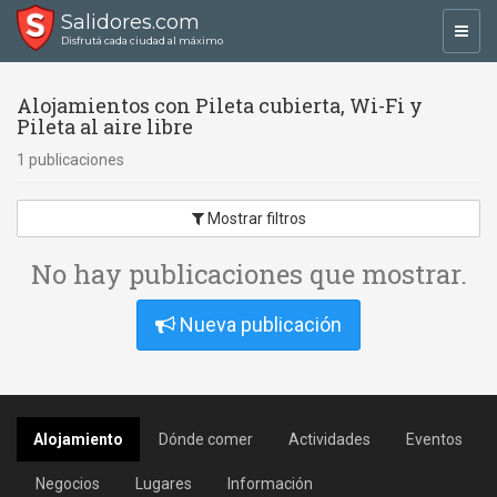
Salidores.com
Toggl
Disfrutá cada ciudad al máximo
navig
Alojamientos con Pileta cubierta, Wi-Fi y
Pileta al aire libre
1 publicaciones
Mostrar filtros
No hay publicaciones que mostrar.
Nueva publicación
Alojamiento
Dónde comer
Actividades
Eventos
Negocios
Lugares
Información