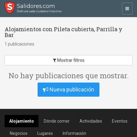
Salidores.com
Toggl
Disfrutá cada ciudad al máximo
navig
Alojamientos con Pileta cubierta, Parrilla y
Bar
1 publicaciones
Mostrar filtros
No hay publicaciones que mostrar.
Nueva publicación
Alojamiento
Dónde comer
Actividades
Eventos
Negocios
Lugares
Información