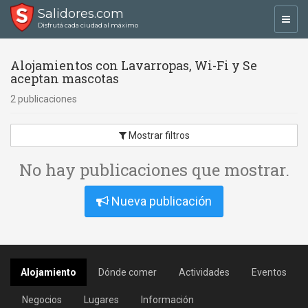
Salidores.com
Toggl
Disfrutá cada ciudad al máximo
navig
Alojamientos con Lavarropas, Wi-Fi y Se
aceptan mascotas
2 publicaciones
Mostrar filtros
No hay publicaciones que mostrar.
Nueva publicación
Alojamiento
Dónde comer
Actividades
Eventos
Negocios
Lugares
Información