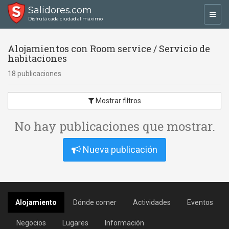
Salidores.com
Toggl
Disfrutá cada ciudad al máximo
navig
Alojamientos con Room service / Servicio de
habitaciones
18 publicaciones
Mostrar filtros
No hay publicaciones que mostrar.
Nueva publicación
Alojamiento
Dónde comer
Actividades
Eventos
Negocios
Lugares
Información