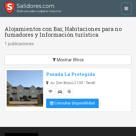
Salidores.com
Toggl
Disfrutá cada ciudad al máximo
navig
Alojamientos con Bar, Habitaciones para no
fumadores y Información turística
1 publicaciones
Mostrar filtros
Posada La Protegida
Av. Don Bosco 2100 - Tandil
Consultar disponibilidad