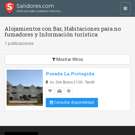
Salidores.com
Toggl
Disfrutá cada ciudad al máximo
navig
Alojamientos con Bar, Habitaciones para no
fumadores y Información turística
1 publicaciones
Mostrar filtros
Posada La Protegida
Av. Don Bosco 2100 - Tandil
Consultar disponibilidad