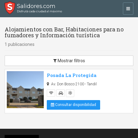
Salidores.com
Toggl
Disfrutá cada ciudad al máximo
navig
Alojamientos con Bar, Habitaciones para no
fumadores y Información turística
1 publicaciones
Mostrar filtros
Posada La Protegida
Av. Don Bosco 2100 - Tandil
Consultar disponibilidad