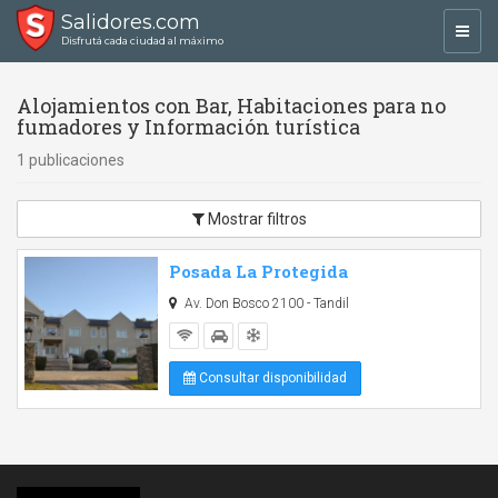
Salidores.com
Toggl
Disfrutá cada ciudad al máximo
navig
Alojamientos con Bar, Habitaciones para no
fumadores y Información turística
1 publicaciones
Mostrar filtros
Posada La Protegida
Av. Don Bosco 2100 - Tandil
Consultar disponibilidad