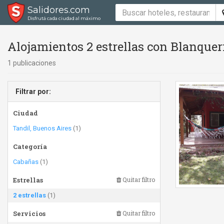
Salidores.com
Disfrutá cada ciudad al máximo
Alojamientos 2 estrellas con Blanquer
1 publicaciones
Filtrar por:
Ciudad
Tandil, Buenos Aires
(1)
Categoría
Cabañas
(1)
Estrellas
Quitar filtro
2 estrellas
(1)
Servicios
Quitar filtro