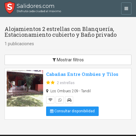
Salidores.com
Toggl
Disfrutá cada ciudad al máximo
navig
Alojamientos 2 estrellas con Blanquería,
Estacionamiento cubierto y Baño privado
1 publicaciones
Mostrar filtros
Cabañas Entre Ombúes y Tilos
2 estrellas
Los Ombues 209 - Tandil
Consultar disponibilidad