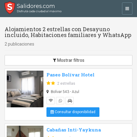
Salidores.com
Toggl
Disfrutá cada ciudad al máximo
navig
Alojamientos 2 estrellas con Desayuno
incluido, Habitaciones familiares y WhatsApp
2 publicaciones
Mostrar filtros
Paseo Bolívar Hotel
2 estrellas
Bolívar 543 - Azul
Consultar disponibilidad
Cabañas Inti-Yaykuna