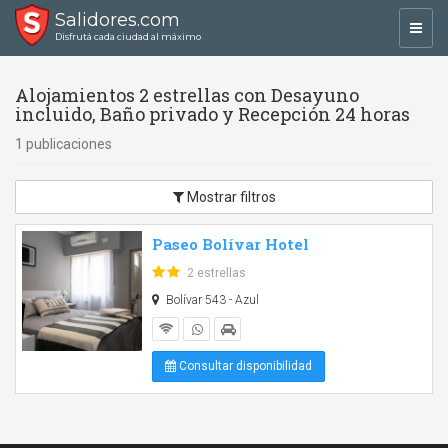
Salidores.com
Toggl
Disfrutá cada ciudad al máximo
navig
Alojamientos 2 estrellas con Desayuno
incluido, Baño privado y Recepción 24 horas
1 publicaciones
Mostrar filtros
Paseo Bolívar Hotel
2 estrellas
Bolívar 543 - Azul
Consultar disponibilidad