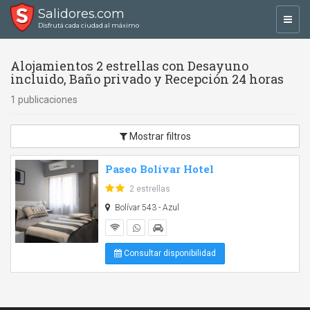
Salidores.com
Toggl
Disfrutá cada ciudad al máximo
navig
Alojamientos 2 estrellas con Desayuno
incluido, Baño privado y Recepción 24 horas
1 publicaciones
Mostrar filtros
Paseo Bolívar Hotel
2 estrellas
Bolívar 543 - Azul
Consultar disponibilidad